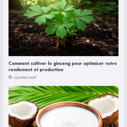
i
n
u
e
R
Comment cultiver le ginseng pour optimiser votre
e
rendement et production
a
23 juillet 2026
d
i
n