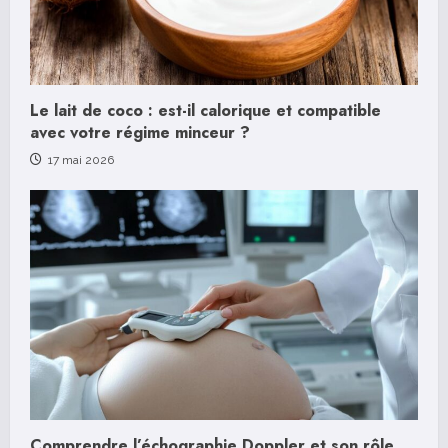
g
Le lait de coco : est-il calorique et compatible
avec votre régime minceur ?
17 mai 2026
Comprendre l’échographie Doppler et son rôle